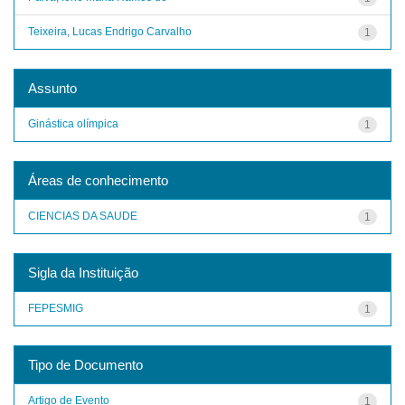
Teixeira, Lucas Endrigo Carvalho
1
Assunto
Ginástica olímpica
1
Áreas de conhecimento
CIENCIAS DA SAUDE
1
Sigla da Instituição
FEPESMIG
1
Tipo de Documento
Artigo de Evento
1