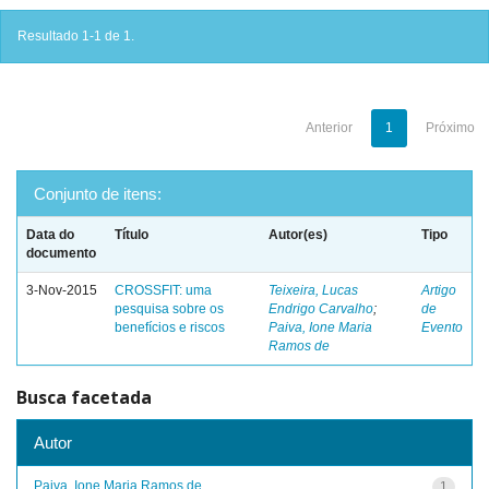
Resultado 1-1 de 1.
Anterior
1
Próximo
Conjunto de itens:
Data do
Título
Autor(es)
Tipo
documento
3-Nov-2015
CROSSFIT: uma
Teixeira, Lucas
Artigo
pesquisa sobre os
Endrigo Carvalho
;
de
benefícios e riscos
Paiva, Ione Maria
Evento
Ramos de
Busca facetada
Autor
Paiva, Ione Maria Ramos de
1