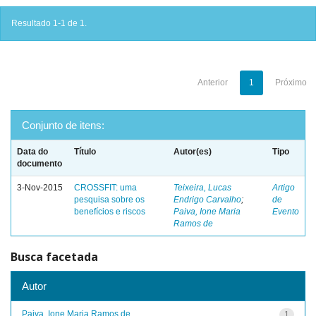
Resultado 1-1 de 1.
Anterior
1
Próximo
Conjunto de itens:
Data do
Título
Autor(es)
Tipo
documento
3-Nov-2015
CROSSFIT: uma
Teixeira, Lucas
Artigo
pesquisa sobre os
Endrigo Carvalho
;
de
benefícios e riscos
Paiva, Ione Maria
Evento
Ramos de
Busca facetada
Autor
Paiva, Ione Maria Ramos de
1