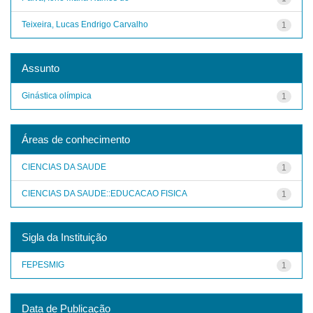
Teixeira, Lucas Endrigo Carvalho
1
Assunto
Ginástica olímpica
1
Áreas de conhecimento
CIENCIAS DA SAUDE
1
CIENCIAS DA SAUDE::EDUCACAO FISICA
1
Sigla da Instituição
FEPESMIG
1
Data de Publicação