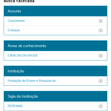
Busca facetada
Assunto
Crescimento
1
Crianças
1
Áreas de conhecimento
CIENCIAS DA SAUDE
1
Instituição
Fundação de Ensino e Pesquisa do ...
1
Sigla da Instituição
FEPESMIG
1