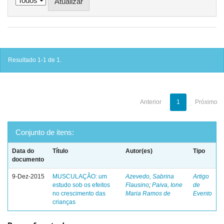
Resultado 1-1 de 1.
Anterior
1
Próximo
Conjunto de itens:
Data do
Título
Autor(es)
Tipo
documento
9-Dez-2015
MUSCULAÇÃO: um
Azevedo, Sabrina
Artigo
estudo sob os efeitos
Flausino
;
Paiva, Ione
de
no crescimento das
Maria Ramos de
Evento
crianças