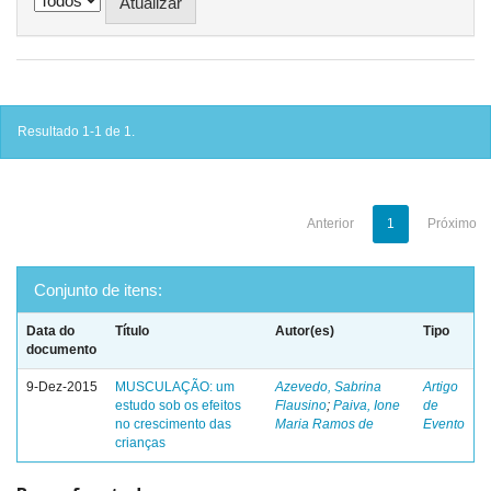
Resultado 1-1 de 1.
Anterior
1
Próximo
Conjunto de itens:
Data do
Título
Autor(es)
Tipo
documento
9-Dez-2015
MUSCULAÇÃO: um
Azevedo, Sabrina
Artigo
estudo sob os efeitos
Flausino
;
Paiva, Ione
de
no crescimento das
Maria Ramos de
Evento
crianças