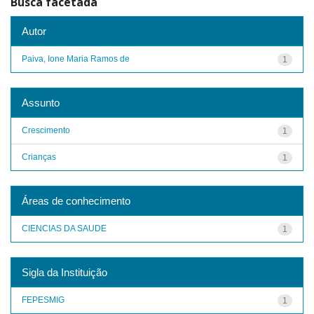
Busca facetada
Autor
Paiva, Ione Maria Ramos de
1
Assunto
Crescimento
1
Crianças
1
Áreas de conhecimento
CIENCIAS DA SAUDE
1
Sigla da Instituição
FEPESMIG
1