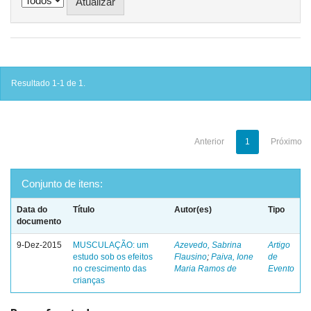
Resultado 1-1 de 1.
Anterior
1
Próximo
Conjunto de itens:
Data do
Título
Autor(es)
Tipo
documento
9-Dez-2015
MUSCULAÇÃO: um
Azevedo, Sabrina
Artigo
estudo sob os efeitos
Flausino
;
Paiva, Ione
de
no crescimento das
Maria Ramos de
Evento
crianças