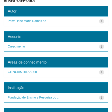
Busca facetada
Autor
Paiva, Ione Maria Ramos de
1
Assunto
Crescimento
1
Áreas de conhecimento
CIENCIAS DA SAUDE
1
Instituição
Fundação de Ensino e Pesquisa do ...
1