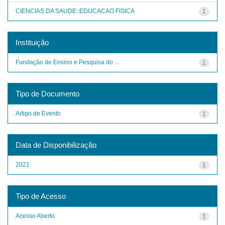
CIENCIAS DA SAUDE::EDUCACAO FISICA
1
Instituição
Fundação de Ensino e Pesquisa do ...
1
Tipo de Documento
Artigo de Evento
1
Data de Disponibilização
2021
1
Tipo de Acesso
Acesso Aberto
1