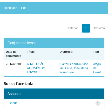
Resultado 1-1 de 1.
Anterior
1
Próximo
Conjunto de itens:
Data do
Título
Autor(es)
Tipo
documento
26-Nov-2015
A INCLUSÃO
Souza, Fabrizia Alice
Artigo
ATRAVÉS DO
de
;
Paiva, Ione Maria
de
ESPORTE
Ramos de
Evento
Busca facetada
Assunto
Esporte
1