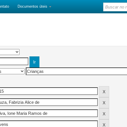
ontato
Documentos úteis