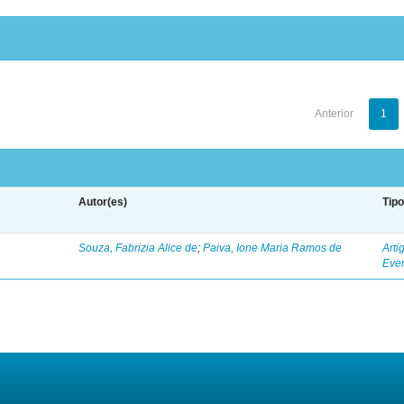
Anterior
1
Autor(es)
Tip
Souza, Fabrizia Alice de
;
Paiva, Ione Maria Ramos de
Arti
Eve