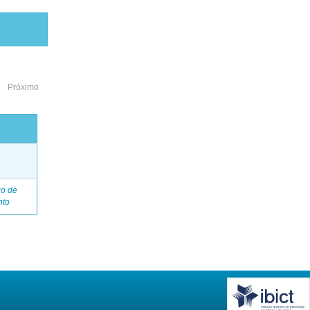
Próximo
o
go de
nto