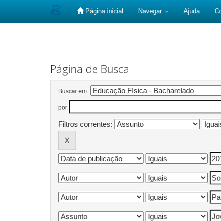
Página inicial
Navegar
Ajuda
C
Skip
navigation
Página de Busca
Buscar em:
por
Filtros correntes: