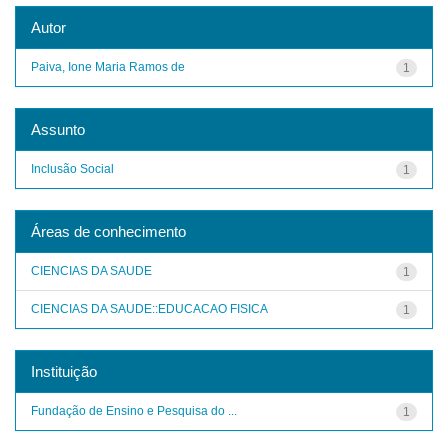
Autor
Paiva, Ione Maria Ramos de
1
Assunto
Inclusão Social
1
Áreas de conhecimento
CIENCIAS DA SAUDE
1
CIENCIAS DA SAUDE::EDUCACAO FISICA
1
Instituição
Fundação de Ensino e Pesquisa do ...
1