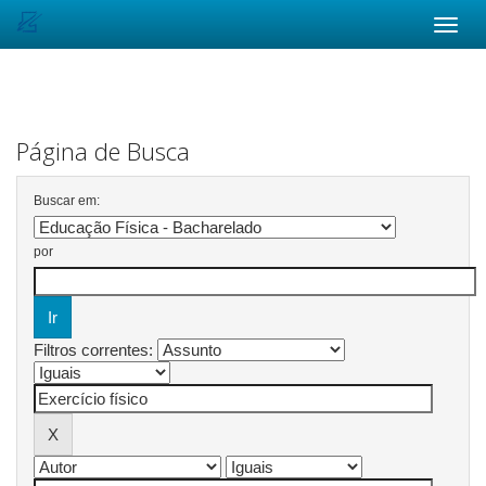
Skip
navigation
Página de Busca
Buscar em:
por
Filtros correntes: