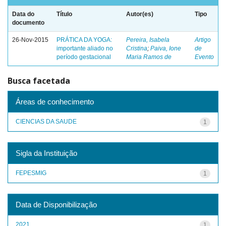
Data do
Título
Autor(es)
Tipo
documento
26-Nov-2015
PRÁTICA DA YOGA:
Pereira, Isabela
Artigo
importante aliado no
Cristina
;
Paiva, Ione
de
período gestacional
Maria Ramos de
Evento
Busca facetada
Áreas de conhecimento
CIENCIAS DA SAUDE
1
Sigla da Instituição
FEPESMIG
1
Data de Disponibilização
2021
1