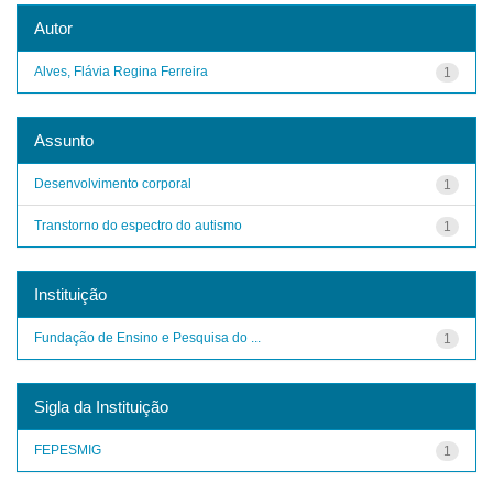
Autor
Alves, Flávia Regina Ferreira
1
Assunto
Desenvolvimento corporal
1
Transtorno do espectro do autismo
1
Instituição
Fundação de Ensino e Pesquisa do ...
1
Sigla da Instituição
FEPESMIG
1