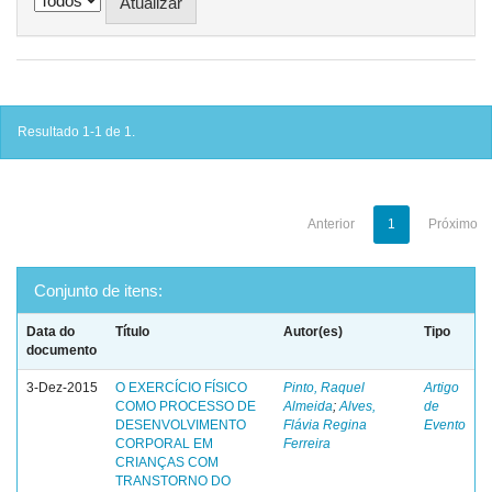
Resultado 1-1 de 1.
Anterior
1
Próximo
Conjunto de itens:
Data do
Título
Autor(es)
Tipo
documento
3-Dez-2015
O EXERCÍCIO FÍSICO
Pinto, Raquel
Artigo
COMO PROCESSO DE
Almeida
;
Alves,
de
DESENVOLVIMENTO
Flávia Regina
Evento
CORPORAL EM
Ferreira
CRIANÇAS COM
TRANSTORNO DO