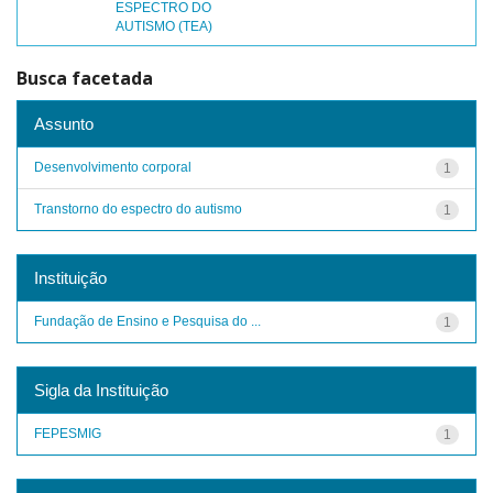
ESPECTRO DO
AUTISMO (TEA)
Busca facetada
Assunto
Desenvolvimento corporal
1
Transtorno do espectro do autismo
1
Instituição
Fundação de Ensino e Pesquisa do ...
1
Sigla da Instituição
FEPESMIG
1