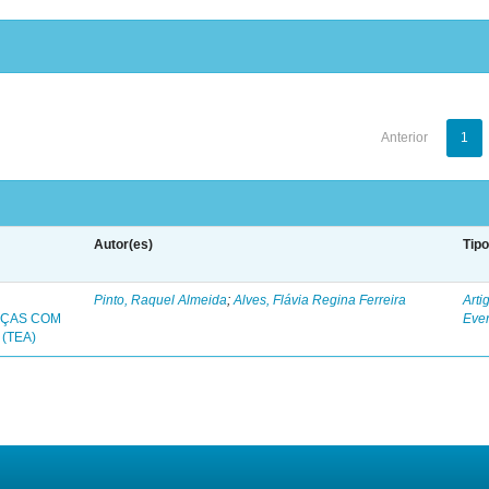
Anterior
1
Autor(es)
Tip
Pinto, Raquel Almeida
;
Alves, Flávia Regina Ferreira
Arti
NÇAS COM
Eve
(TEA)