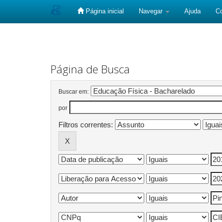
Página inicial
Navegar
Ajuda
C
Skip
navigation
Página de Busca
Buscar em:
por
Filtros correntes: