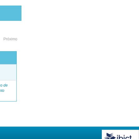
Próximo
o
go de
nto