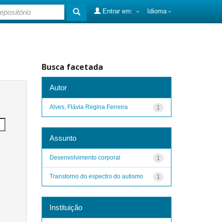
Entrar em:
Idioma
Busca facetada
Autor
Alves, Flávia Regina Ferreira
1
Assunto
Desenvolvimento corporal
1
Transtorno do espectro do autismo
1
Instituição