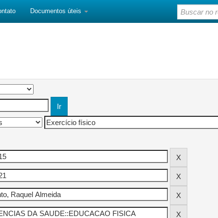
ontato
Documentos úteis