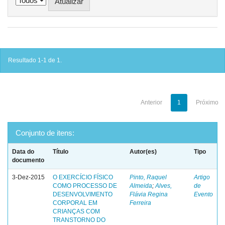
Resultado 1-1 de 1.
Anterior
1
Próximo
Conjunto de itens:
Data do
Título
Autor(es)
Tipo
documento
3-Dez-2015
O EXERCÍCIO FÍSICO
Pinto, Raquel
Artigo
COMO PROCESSO DE
Almeida
;
Alves,
de
DESENVOLVIMENTO
Flávia Regina
Evento
CORPORAL EM
Ferreira
CRIANÇAS COM
TRANSTORNO DO