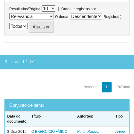
|
Resultados/Página
Ordenar registros por
Ordenar
Registro(s)
Resultado 1-1 de 1.
Anterior
1
Próximo
Conjunto de itens:
Data do
Título
Autor(es)
Tipo
documento
3-Dez-2015
O EXERCÍCIO FÍSICO
Pinto, Raquel
Artigo