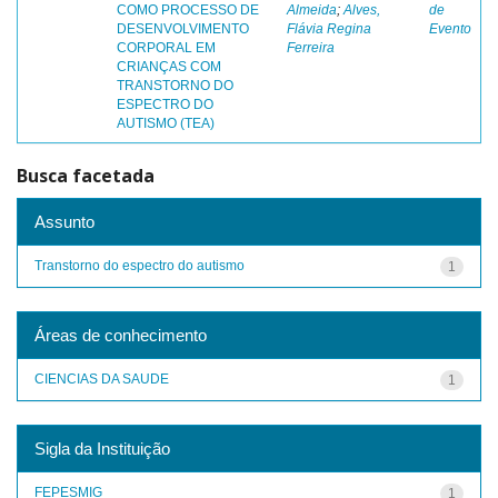
COMO PROCESSO DE
Almeida
;
Alves,
de
DESENVOLVIMENTO
Flávia Regina
Evento
CORPORAL EM
Ferreira
CRIANÇAS COM
TRANSTORNO DO
ESPECTRO DO
AUTISMO (TEA)
Busca facetada
Assunto
Transtorno do espectro do autismo
1
Áreas de conhecimento
CIENCIAS DA SAUDE
1
Sigla da Instituição
FEPESMIG
1