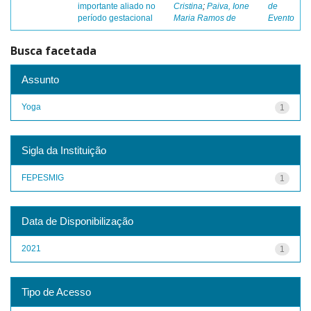
importante aliado no
Cristina
;
Paiva, Ione
de
período gestacional
Maria Ramos de
Evento
Busca facetada
Assunto
Yoga
1
Sigla da Instituição
FEPESMIG
1
Data de Disponibilização
2021
1
Tipo de Acesso