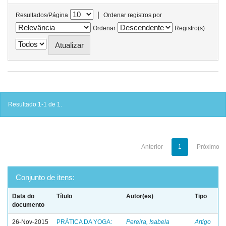
|
Resultados/Página
Ordenar registros por
Ordenar
Registro(s)
Resultado 1-1 de 1.
Anterior
1
Próximo
Conjunto de itens:
Data do
Título
Autor(es)
Tipo
documento
26-Nov-2015
PRÁTICA DA YOGA:
Pereira, Isabela
Artigo