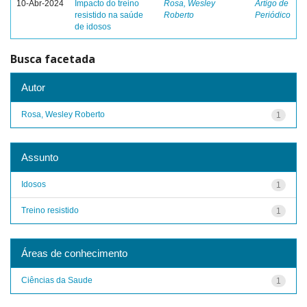
10-Abr-2024
Impacto do treino
Rosa, Wesley
Artigo de
resistido na saúde
Roberto
Periódico
de idosos
Busca facetada
Autor
Rosa, Wesley Roberto
1
Assunto
Idosos
1
Treino resistido
1
Áreas de conhecimento
Ciências da Saude
1