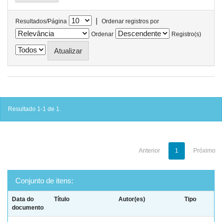
|
Resultados/Página
Ordenar registros por
Ordenar
Registro(s)
Resultado 1-1 de 1.
Anterior
1
Próximo
Conjunto de itens:
Data do
Título
Autor(es)
Tipo
documento