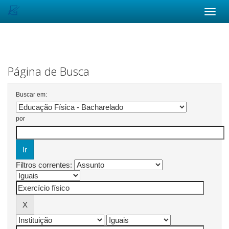
Skip
navigation
Página de Busca
Buscar em:
por
Filtros correntes: