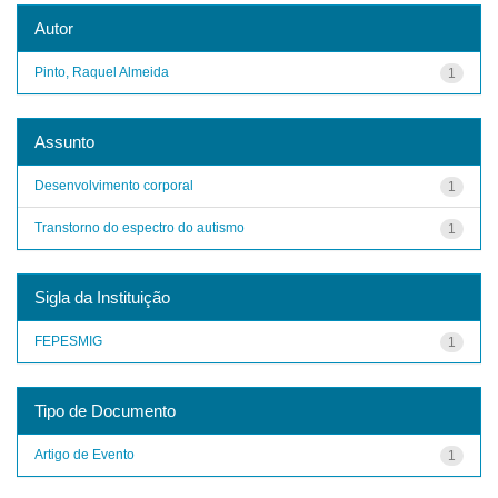
Autor
Pinto, Raquel Almeida
1
Assunto
Desenvolvimento corporal
1
Transtorno do espectro do autismo
1
Sigla da Instituição
FEPESMIG
1
Tipo de Documento
Artigo de Evento
1