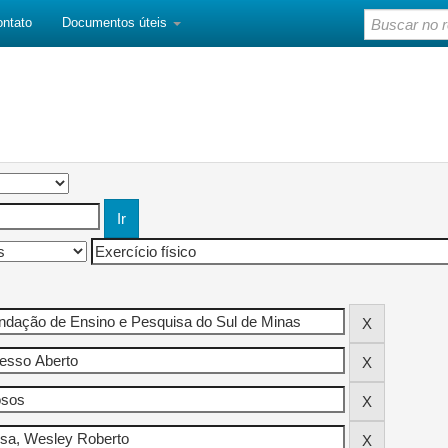
ontato
Documentos úteis