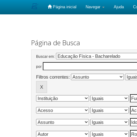
Página inicial
Navegar
Ajuda
C
Skip
navigation
Página de Busca
Buscar em:
por
Filtros correntes: