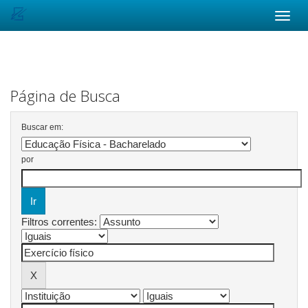
Skip
navigation
Página de Busca
Buscar em:
por
Filtros correntes: