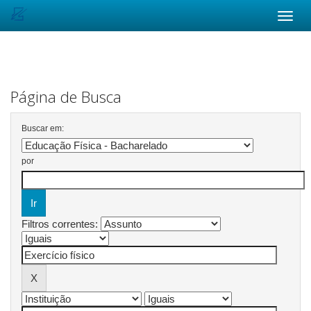
Skip
navigation
Página de Busca
Buscar em:
por
Filtros correntes: