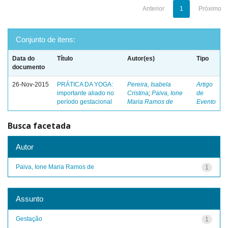
Anterior
1
Próximo
Conjunto de itens:
Data do
Título
Autor(es)
Tipo
documento
26-Nov-2015
PRÁTICA DA YOGA:
Pereira, Isabela
Artigo
importante aliado no
Cristina
;
Paiva, Ione
de
período gestacional
Maria Ramos de
Evento
Busca facetada
Autor
Paiva, Ione Maria Ramos de
1
Assunto
Gestação
1