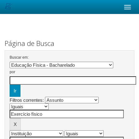
Skip
navigation
Página de Busca
Buscar em:
por
Filtros correntes: