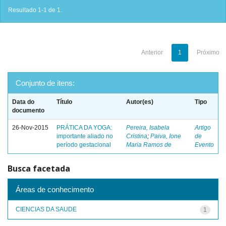
Resultado 1-1 de 1.
Anterior
1
Próximo
Conjunto de itens:
Data do
Título
Autor(es)
Tipo
documento
26-Nov-2015
PRÁTICA DA YOGA:
Pereira, Isabela
Artigo
importante aliado no
Cristina
;
Paiva, Ione
de
período gestacional
Maria Ramos de
Evento
Busca facetada
Áreas de conhecimento
CIENCIAS DA SAUDE
1