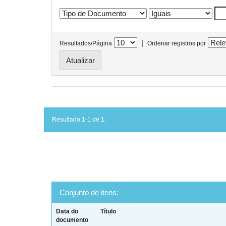
|
Resultados/Página
Ordenar registros por
Resultado 1-1 de 1.
Conjunto de itens:
Data do
Título
documento