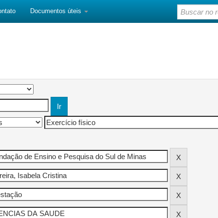
ontato
Documentos úteis