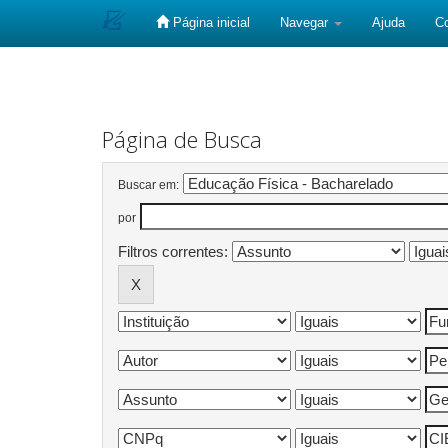
Página inicial
Navegar
Ajuda
C
Skip
navigation
Página de Busca
Buscar em:
por
Filtros correntes: