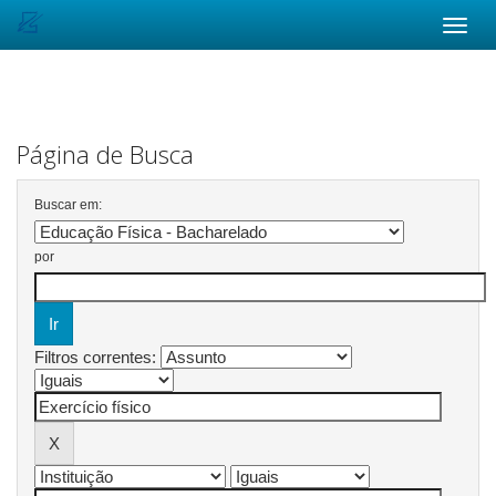
Skip
navigation
Página de Busca
Buscar em:
por
Filtros correntes: