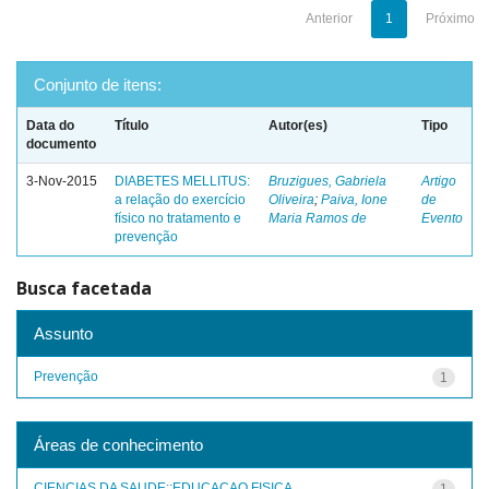
Anterior
1
Próximo
Conjunto de itens:
Data do
Título
Autor(es)
Tipo
documento
3-Nov-2015
DIABETES MELLITUS:
Bruzigues, Gabriela
Artigo
a relação do exercício
Oliveira
;
Paiva, Ione
de
físico no tratamento e
Maria Ramos de
Evento
prevenção
Busca facetada
Assunto
Prevenção
1
Áreas de conhecimento
CIENCIAS DA SAUDE::EDUCACAO FISICA
1