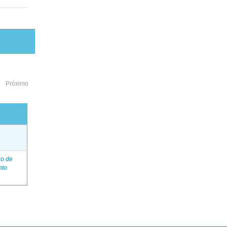
Próximo
o
go de
nto