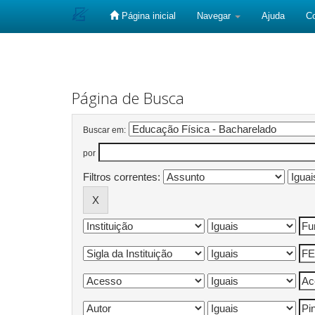
Página inicial
Navegar
Ajuda
C
Skip
navigation
Página de Busca
Buscar em:
por
Filtros correntes: