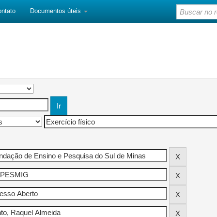
ontato
Documentos úteis