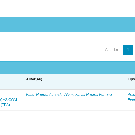
Anterior
1
Autor(es)
Tip
Pinto, Raquel Almeida
;
Alves, Flávia Regina Ferreira
Arti
NÇAS COM
Eve
(TEA)