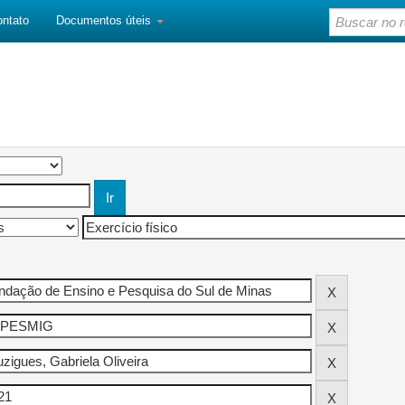
ontato
Documentos úteis