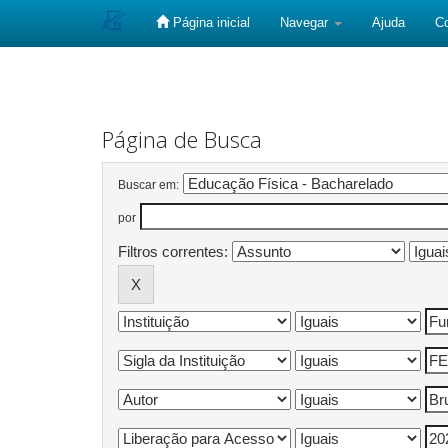
Página inicial
Navegar
Ajuda
C
Skip
navigation
Página de Busca
Buscar em:
por
Filtros correntes: