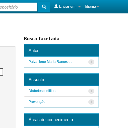
Entrar em:
Idioma
Busca facetada
Autor
Paiva, Ione Maria Ramos de
1
Assunto
Diabetes mellitus
1
Prevenção
1
Áreas de conhecimento