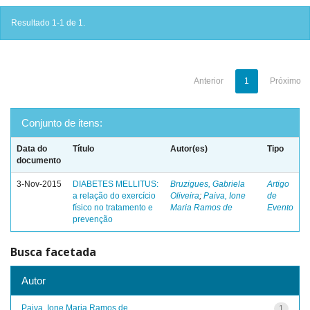
Resultado 1-1 de 1.
Anterior
1
Próximo
Conjunto de itens:
Data do
Título
Autor(es)
Tipo
documento
3-Nov-2015
DIABETES MELLITUS:
Bruzigues, Gabriela
Artigo
a relação do exercício
Oliveira
;
Paiva, Ione
de
físico no tratamento e
Maria Ramos de
Evento
prevenção
Busca facetada
Autor
Paiva, Ione Maria Ramos de
1