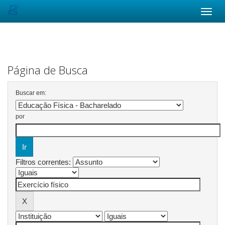
Skip
navigation
Página de Busca
Buscar em:
por
Filtros correntes: