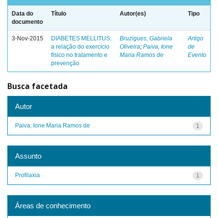
Data do
Título
Autor(es)
Tipo
documento
3-Nov-2015
DIABETES MELLITUS:
Bruzigues, Gabriela
Artigo
a relação do exercício
Oliveira
;
Paiva, Ione
de
físico no tratamento e
Maria Ramos de
Evento
prevenção
Busca facetada
Autor
Paiva, Ione Maria Ramos de
1
Assunto
Profilaxia
1
Áreas de conhecimento