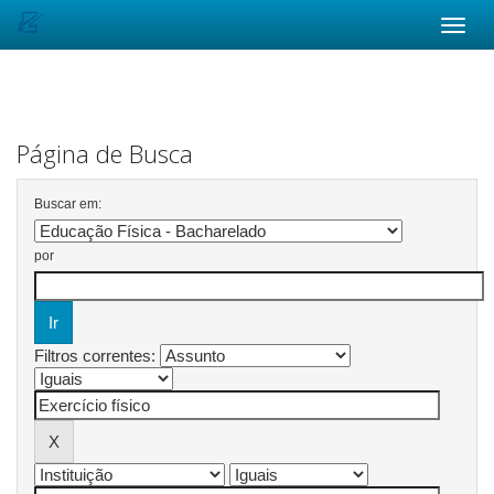
Skip
navigation
Página de Busca
Buscar em:
por
Filtros correntes: