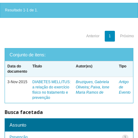
Resultado 1-1 de 1.
Anterior
1
Próximo
Conjunto de itens:
Data do
Título
Autor(es)
Tipo
documento
3-Nov-2015
DIABETES MELLITUS:
Bruzigues, Gabriela
Artigo
a relação do exercício
Oliveira
;
Paiva, Ione
de
físico no tratamento e
Maria Ramos de
Evento
prevenção
Busca facetada
Assunto
Prevenção
1