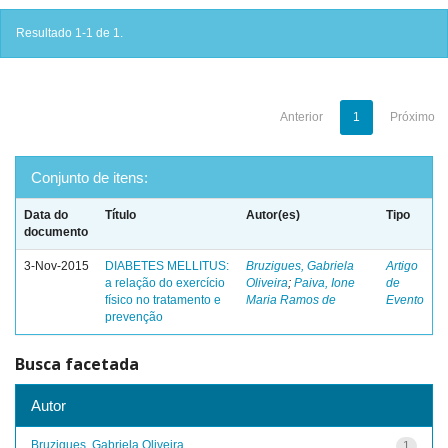
Resultado 1-1 de 1.
Anterior
1
Próximo
Conjunto de itens:
Data do
Título
Autor(es)
Tipo
documento
3-Nov-2015
DIABETES MELLITUS:
Bruzigues, Gabriela
Artigo
a relação do exercício
Oliveira
;
Paiva, Ione
de
físico no tratamento e
Maria Ramos de
Evento
prevenção
Busca facetada
Autor
Bruzigues, Gabriela Oliveira
1