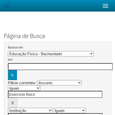
Skip
navigation
Página de Busca
Buscar em:
por
Filtros correntes: