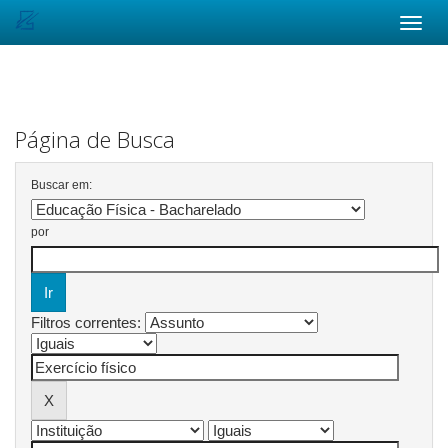
Skip
navigation
Página de Busca
Buscar em:
por
Filtros correntes: