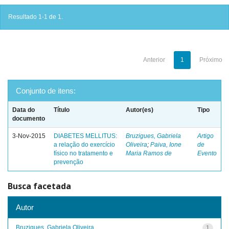
Resultado 1-1 de 1.
Anterior
1
Próximo
Conjunto de itens:
Data do
Título
Autor(es)
Tipo
documento
3-Nov-2015
DIABETES MELLITUS:
Bruzigues, Gabriela
Artigo
a relação do exercício
Oliveira
;
Paiva, Ione
de
físico no tratamento e
Maria Ramos de
Evento
prevenção
Busca facetada
Autor
Bruzigues, Gabriela Oliveira
1