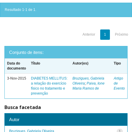
Resultado 1-1 de 1.
Anterior
1
Próximo
Conjunto de itens:
Data do
Título
Autor(es)
Tipo
documento
3-Nov-2015
DIABETES MELLITUS:
Bruzigues, Gabriela
Artigo
a relação do exercício
Oliveira
;
Paiva, Ione
de
físico no tratamento e
Maria Ramos de
Evento
prevenção
Busca facetada
Autor
Bruzigues, Gabriela Oliveira
1