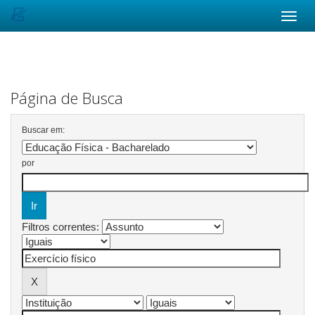
Skip
navigation
Página de Busca
Buscar em:
por
Filtros correntes: