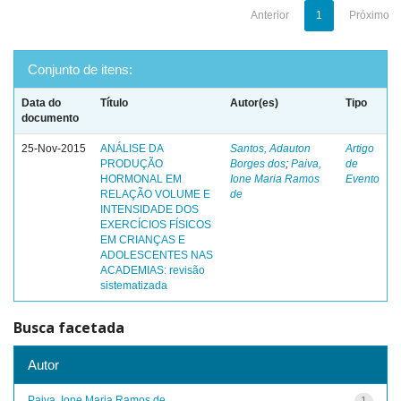
Anterior
1
Próximo
Conjunto de itens:
Data do
Título
Autor(es)
Tipo
documento
25-Nov-2015
ANÁLISE DA
Santos, Adauton
Artigo
PRODUÇÃO
Borges dos
;
Paiva,
de
HORMONAL EM
Ione Maria Ramos
Evento
RELAÇÃO VOLUME E
de
INTENSIDADE DOS
EXERCÍCIOS FÍSICOS
EM CRIANÇAS E
ADOLESCENTES NAS
ACADEMIAS: revisão
sistematizada
Busca facetada
Autor
Paiva, Ione Maria Ramos de
1