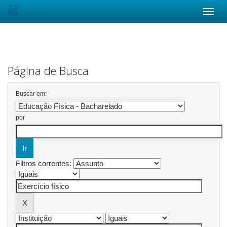
Skip
navigation
Página de Busca
Buscar em:
por
Filtros correntes: