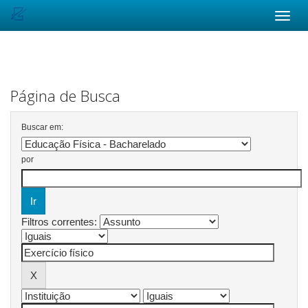
Skip
navigation
Página de Busca
Buscar em:
por
Filtros correntes: