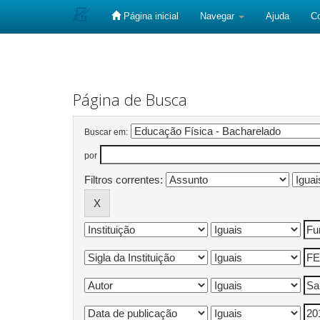
Página inicial
Navegar
Ajuda
C
Skip
navigation
Página de Busca
Buscar em:
por
Filtros correntes: