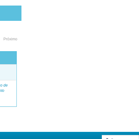
Próximo
o
go de
nto