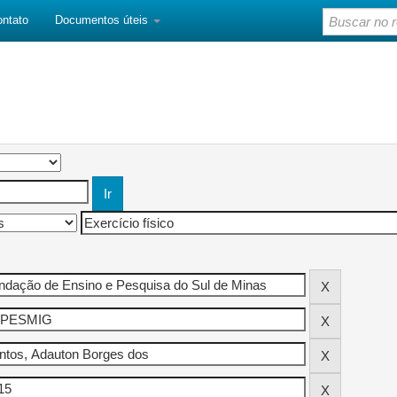
ontato
Documentos úteis