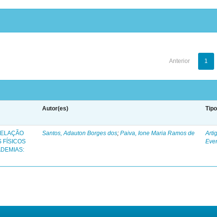
Anterior
1
Autor(es)
Tip
RELAÇÃO
Santos, Adauton Borges dos
;
Paiva, Ione Maria Ramos de
Arti
 FÍSICOS
Eve
DEMIAS: