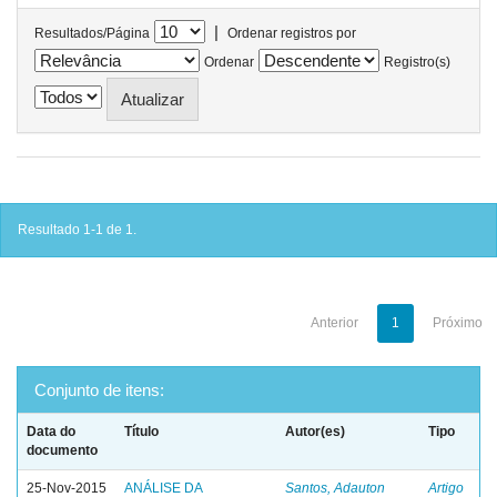
|
Resultados/Página
Ordenar registros por
Ordenar
Registro(s)
Resultado 1-1 de 1.
Anterior
1
Próximo
Conjunto de itens:
Data do
Título
Autor(es)
Tipo
documento
25-Nov-2015
ANÁLISE DA
Santos, Adauton
Artigo