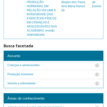
PRODUÇÃO
Borges dos
;
Paiva,
de
HORMONAL EM
Ione Maria Ramos
Evento
RELAÇÃO VOLUME E
de
INTENSIDADE DOS
EXERCÍCIOS FÍSICOS
EM CRIANÇAS E
ADOLESCENTES NAS
ACADEMIAS: revisão
sistematizada
Busca facetada
Assunto
Crianças e adolescentes
1
Produção hormonal
1
Volume e intensidade
1
Áreas de conhecimento