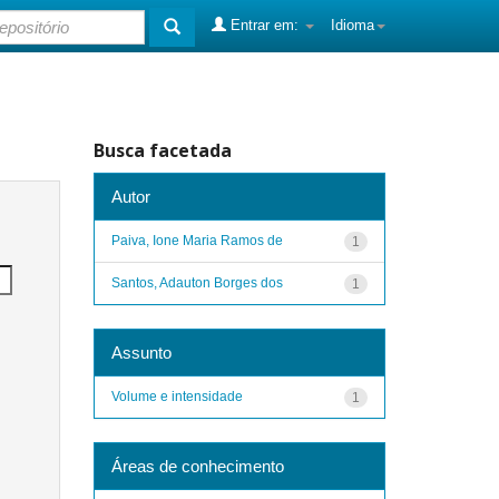
Entrar em:
Idioma
Busca facetada
Autor
Paiva, Ione Maria Ramos de
1
Santos, Adauton Borges dos
1
Assunto
Volume e intensidade
1
Áreas de conhecimento