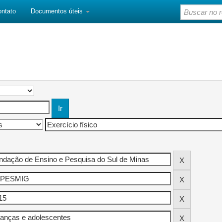
ontato
Documentos úteis