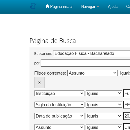
Página inicial
Navegar
Ajuda
C
Skip
navigation
Página de Busca
Buscar em:
por
Filtros correntes: