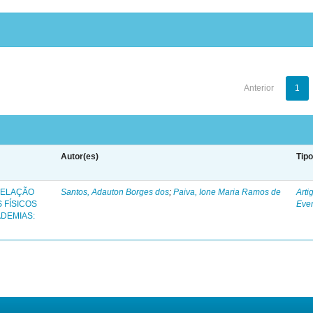
Anterior
1
Autor(es)
Tip
RELAÇÃO
Santos, Adauton Borges dos
;
Paiva, Ione Maria Ramos de
Arti
 FÍSICOS
Eve
DEMIAS: