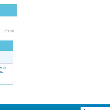
Próximo
o
go de
nto