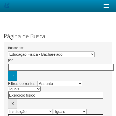
Skip
navigation
Página de Busca
Buscar em:
por
Filtros correntes: