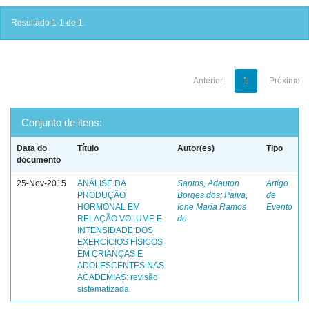
Resultado 1-1 de 1.
Anterior
1
Próximo
Conjunto de itens:
Data do
Título
Autor(es)
Tipo
documento
25-Nov-2015
ANÁLISE DA
Santos, Adauton
Artigo
PRODUÇÃO
Borges dos
;
Paiva,
de
HORMONAL EM
Ione Maria Ramos
Evento
RELAÇÃO VOLUME E
de
INTENSIDADE DOS
EXERCÍCIOS FÍSICOS
EM CRIANÇAS E
ADOLESCENTES NAS
ACADEMIAS: revisão
sistematizada