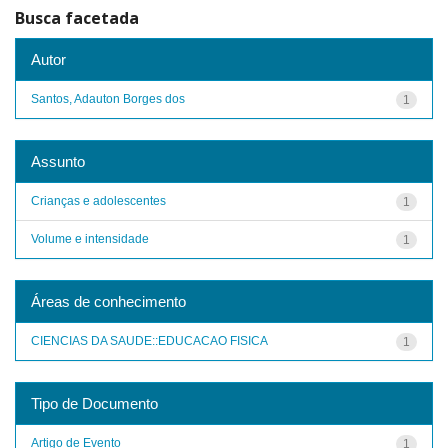
Busca facetada
Autor
Santos, Adauton Borges dos
1
Assunto
Crianças e adolescentes
1
Volume e intensidade
1
Áreas de conhecimento
CIENCIAS DA SAUDE::EDUCACAO FISICA
1
Tipo de Documento
Artigo de Evento
1