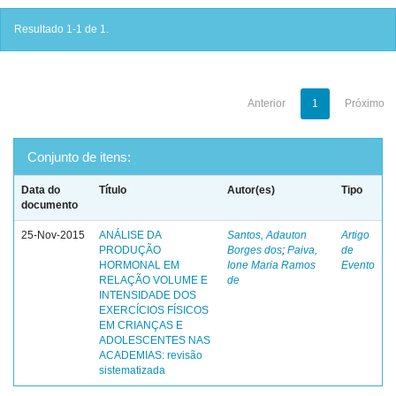
Resultado 1-1 de 1.
Anterior
1
Próximo
Conjunto de itens:
Data do
Título
Autor(es)
Tipo
documento
25-Nov-2015
ANÁLISE DA
Santos, Adauton
Artigo
PRODUÇÃO
Borges dos
;
Paiva,
de
HORMONAL EM
Ione Maria Ramos
Evento
RELAÇÃO VOLUME E
de
INTENSIDADE DOS
EXERCÍCIOS FÍSICOS
EM CRIANÇAS E
ADOLESCENTES NAS
ACADEMIAS: revisão
sistematizada