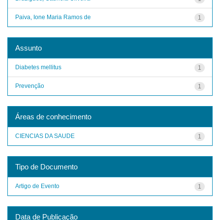
Paiva, Ione Maria Ramos de
1
Assunto
Diabetes mellitus
1
Prevenção
1
Áreas de conhecimento
CIENCIAS DA SAUDE
1
Tipo de Documento
Artigo de Evento
1
Data de Publicação