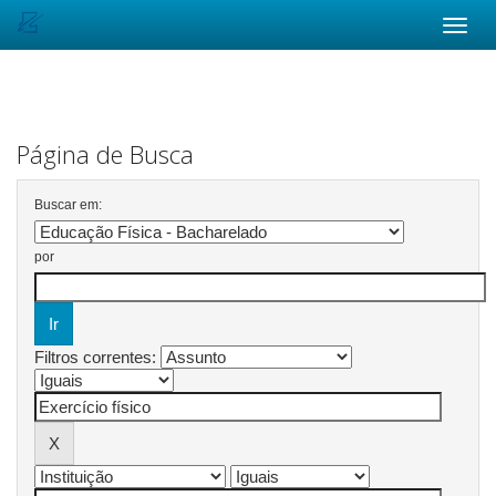
Skip
navigation
Página de Busca
Buscar em:
por
Filtros correntes: