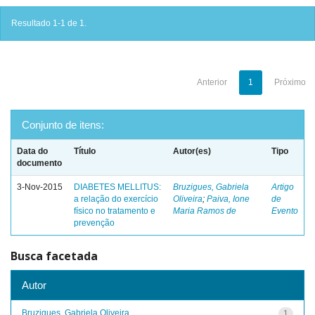
Resultado 1-1 de 1.
Anterior
1
Próximo
Conjunto de itens:
Data do
Título
Autor(es)
Tipo
documento
3-Nov-2015
DIABETES MELLITUS:
Bruzigues, Gabriela
Artigo
a relação do exercício
Oliveira
;
Paiva, Ione
de
físico no tratamento e
Maria Ramos de
Evento
prevenção
Busca facetada
Autor
Bruzigues, Gabriela Oliveira
1