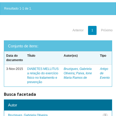
Resultado 1-1 de 1.
Anterior
1
Próximo
Conjunto de itens:
Data do
Título
Autor(es)
Tipo
documento
3-Nov-2015
DIABETES MELLITUS:
Bruzigues, Gabriela
Artigo
a relação do exercício
Oliveira
;
Paiva, Ione
de
físico no tratamento e
Maria Ramos de
Evento
prevenção
Busca facetada
Autor
Bruzigues, Gabriela Oliveira
1