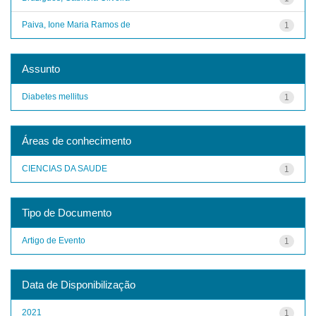
Paiva, Ione Maria Ramos de
1
Assunto
Diabetes mellitus
1
Áreas de conhecimento
CIENCIAS DA SAUDE
1
Tipo de Documento
Artigo de Evento
1
Data de Disponibilização
2021
1