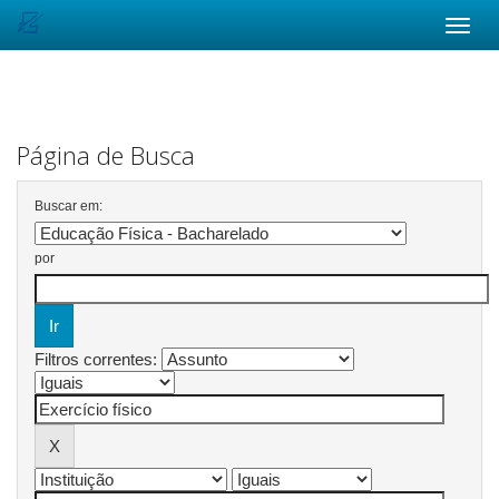
Skip
navigation
Página de Busca
Buscar em:
por
Filtros correntes: