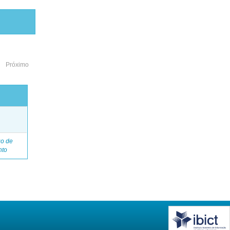
Próximo
o
go de
nto