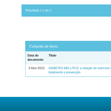
Resultado 1-1 de 1.
Conjunto de itens:
Data do
Título
documento
3-Nov-2015
DIABETES MELLITUS: a relação do exercício f
tratamento e prevenção