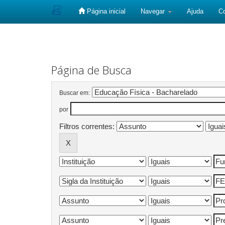
Página inicial
Navegar
Ajuda
C
Skip
navigation
Página de Busca
Buscar em:
por
Filtros correntes: