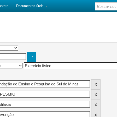
ontato
Documentos úteis