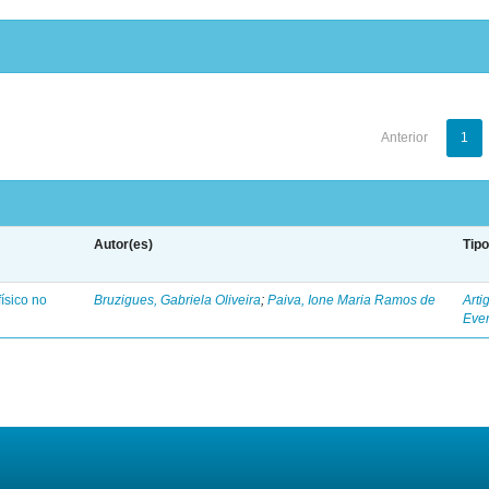
Anterior
1
Autor(es)
Tip
ísico no
Bruzigues, Gabriela Oliveira
;
Paiva, Ione Maria Ramos de
Arti
Eve