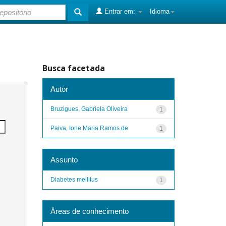
Entrar em:
Idioma
Busca facetada
Autor
Bruzigues, Gabriela Oliveira
1
Paiva, Ione Maria Ramos de
1
Assunto
Diabetes mellitus
1
Áreas de conhecimento