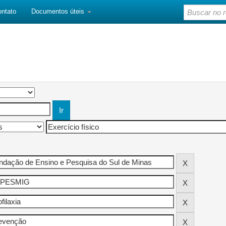
ontato
Documentos úteis