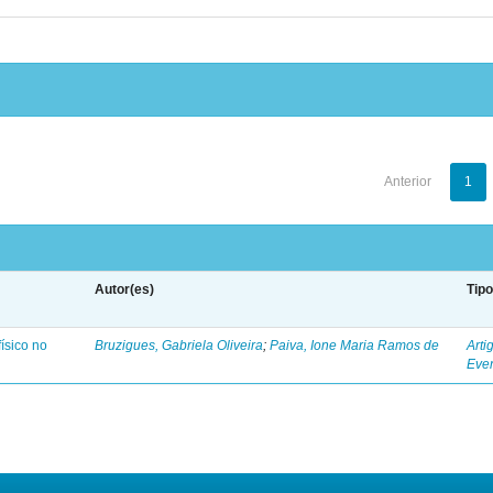
Anterior
1
Autor(es)
Tip
ísico no
Bruzigues, Gabriela Oliveira
;
Paiva, Ione Maria Ramos de
Arti
Eve