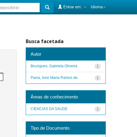
Entrar em:
Idioma
Busca facetada
Autor
Bruzigues, Gabriela Oliveira
1
Paiva, Ione Maria Ramos de
1
Áreas de conhecimento
CIENCIAS DA SAUDE
1
Tipo de Documento