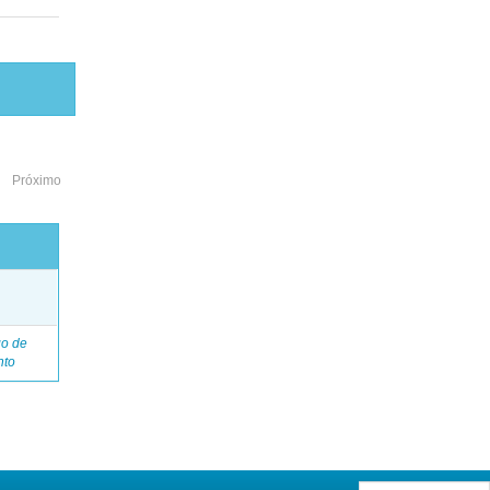
Próximo
o
go de
nto