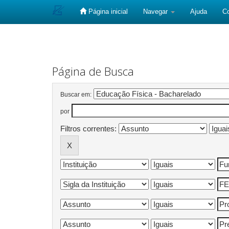
Página inicial
Navegar
Ajuda
C
Skip
navigation
Página de Busca
Buscar em:
por
Filtros correntes: