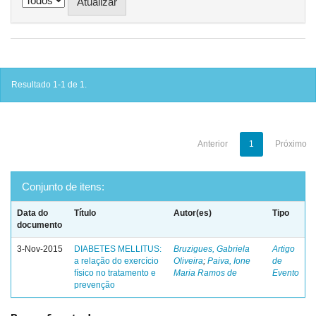
Resultado 1-1 de 1.
Anterior
1
Próximo
Conjunto de itens:
Data do
Título
Autor(es)
Tipo
documento
3-Nov-2015
DIABETES MELLITUS:
Bruzigues, Gabriela
Artigo
a relação do exercício
Oliveira
;
Paiva, Ione
de
físico no tratamento e
Maria Ramos de
Evento
prevenção