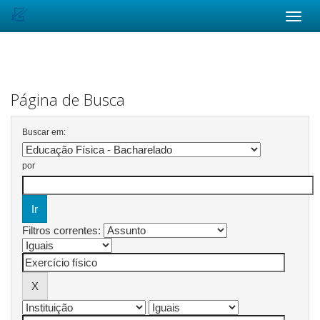
Skip
navigation
Página de Busca
Buscar em:
por
Filtros correntes: