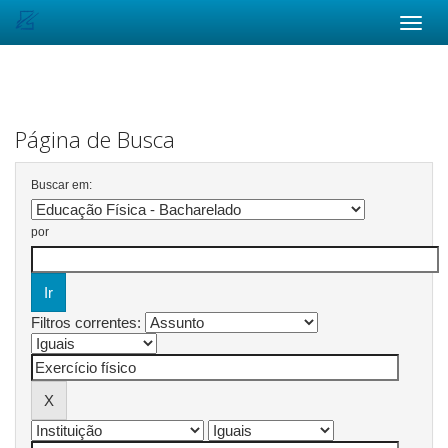
Skip
navigation
Página de Busca
Buscar em:
por
Filtros correntes: