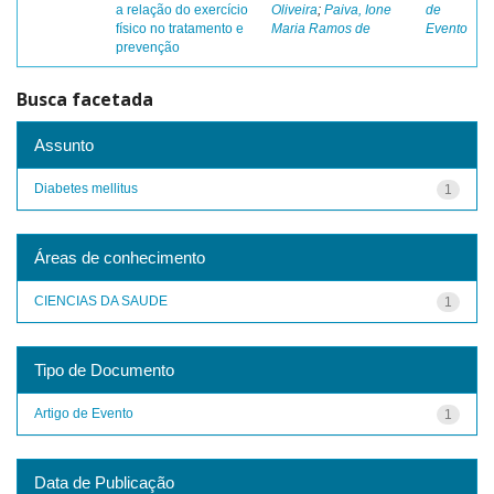
a relação do exercício
Oliveira
;
Paiva, Ione
de
físico no tratamento e
Maria Ramos de
Evento
prevenção
Busca facetada
Assunto
Diabetes mellitus
1
Áreas de conhecimento
CIENCIAS DA SAUDE
1
Tipo de Documento
Artigo de Evento
1
Data de Publicação