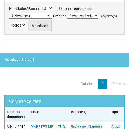
|
Resultados/Página
Ordenar registros por
Ordenar
Registro(s)
Resultado 1-1 de 1.
Anterior
1
Próximo
Conjunto de itens:
Data do
Título
Autor(es)
Tipo
documento
3-Nov-2015
DIABETES MELLITUS:
Bruzigues, Gabriela
Artigo