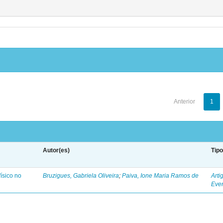
Anterior
1
Autor(es)
Tip
ísico no
Bruzigues, Gabriela Oliveira
;
Paiva, Ione Maria Ramos de
Arti
Eve