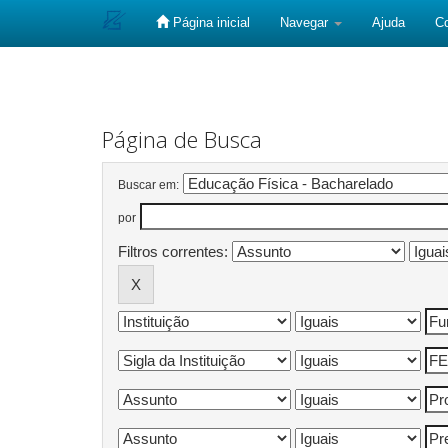
Página inicial
Navegar
Ajuda
C
Skip
navigation
Página de Busca
Buscar em:
por
Filtros correntes: