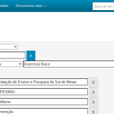
ontato
Documentos úteis