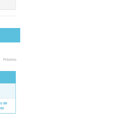
Próximo
o
go de
nto