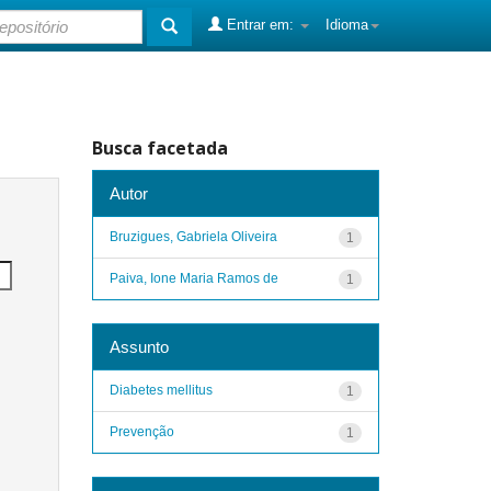
Entrar em:
Idioma
Busca facetada
Autor
Bruzigues, Gabriela Oliveira
1
Paiva, Ione Maria Ramos de
1
Assunto
Diabetes mellitus
1
Prevenção
1