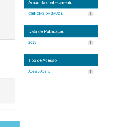
Áreas de conhecimento
CIENCIAS DA SAUDE
1
Data de Publicação
2015
1
Tipo de Acesso
Acesso Aberto
1