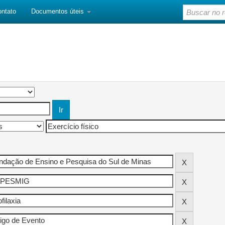
ontato
Documentos úteis