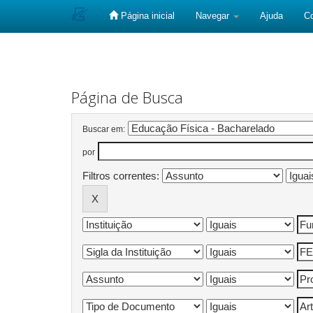
Página inicial
Navegar
Ajuda
C
Skip
navigation
Página de Busca
Buscar em:
por
Filtros correntes: