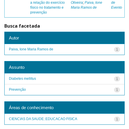
a relação do exercício
Oliveira
;
Paiva, Ione
de
físico no tratamento e
Maria Ramos de
Evento
prevenção
Busca facetada
Autor
Paiva, Ione Maria Ramos de
1
Assunto
Diabetes mellitus
1
Prevenção
1
Áreas de conhecimento
CIENCIAS DA SAUDE::EDUCACAO FISICA
1