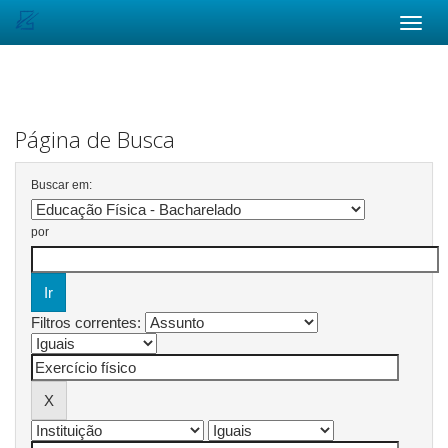
Skip
navigation
Página de Busca
Buscar em:
por
Filtros correntes: