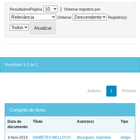
|
Resultados/Página
Ordenar registros por
Ordenar
Registro(s)
Resultado 1-1 de 1.
Anterior
1
Próximo
Conjunto de itens:
Data do
Título
Autor(es)
Tipo
documento
3-Nov-2015
DIABETES MELLITUS:
Bruzigues, Gabriela
Artigo