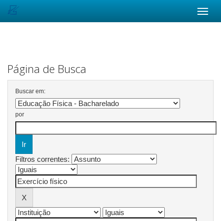
Skip
navigation
Página de Busca
Buscar em:
por
Filtros correntes: