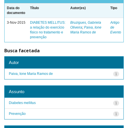
Data do
Título
Autor(es)
Tipo
documento
3-Nov-2015
DIABETES MELLITUS:
Bruzigues, Gabriela
Artigo
a relação do exercício
Oliveira
;
Paiva, Ione
de
físico no tratamento e
Maria Ramos de
Evento
prevenção
Busca facetada
Autor
Paiva, Ione Maria Ramos de
1
Assunto
Diabetes mellitus
1
Prevenção
1